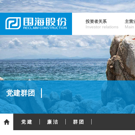
投资者关系
主营
Investor relations
Main
党建群团
党 建
廉 洁
群 团