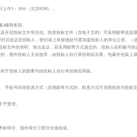
7日上午9：30分（北京时间）。
厦4楼商务部。
标及开启投标文件等活动。纸质投标文件（含电子文档）可采用邮寄或直
文件装袋密封后送达至招标人，密封袋上有接缝处均需加盖投标人的单位公章。（
；为保证投标文件的准时、准点送达，若采用邮寄方式递交的，投标人应积极
达的，视作投标人主动放弃，由投标人自行承担相应后果。包裹外包装上
不利于投标人的因素均由投标人自行承担相应风险。
名、手机号码等联系方式（采用邮寄方式的，联系方式可另附纸张与投标
不予受理。
技术标得分、报价得分三部分分值组成。