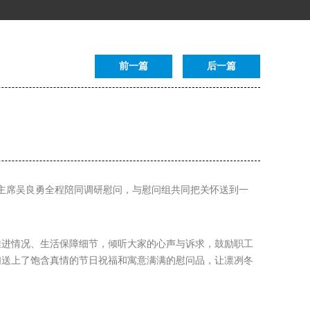
前一篇
后一篇
会主席吴良勇全程陪同调研慰问，与慰问组共同把关怀送到一
推进情况、生活保障细节，倾听大家的心声与诉求，鼓励职工
们送上了饱含真情的节日祝福和寓意满满的慰问品，让凛冽冬