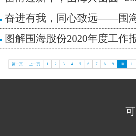
奋进有我，同心致远——围
图解围海股份2020年度工作
第一页
上一页
1
2
3
4
5
6
7
8
9
10
11
可