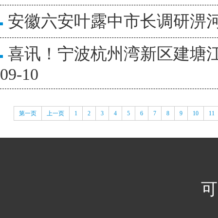
安徽六安叶露中市长调研淠
喜讯！宁波杭州湾新区建塘
09-10
第一页
上一页
1
2
3
4
5
6
7
8
9
10
11
可