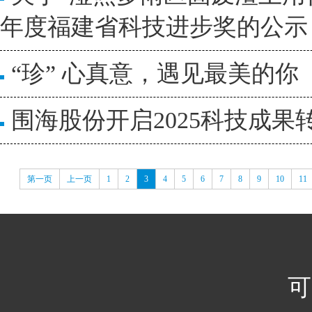
年度福建省科技进步奖的公示
“珍” 心真意，遇见最美的你
围海股份开启2025科技成
第一页
上一页
1
2
3
4
5
6
7
8
9
10
11
可