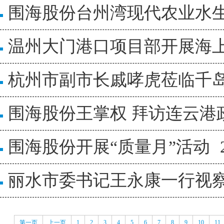
围海股份台州湾现代农业水
温州大门港口项目部开展海
杭州市副市长戚哮虎莅临千
围海股份王掌权 拜访连云港
围海股份开展“质量月”活动
丽水市委书记王永康一行视
第一页
上一页
1
2
3
4
5
6
7
8
9
10
11